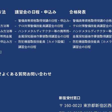
方法
講習会の日程・申込み
合格発表
警備員等資格取得受講の日程・申込み
警備員等資格取得受講の合格
み方法等
テロ対策警備技能員講習会の日程
テロ対策警備技能員講習会の
込み方法等
ハンドメタルディテクター等の携帯用
ハンドメタルディテクター等
携帯用金属
金属探知器操作要領取得講習会の日程
金属探知器操作要領取得講習
の申込み方
防犯機器取扱技能員［カメラ設備］
防犯機器取扱技能員［カメラ
講習会の日程
講習会の日程
備］
せ
よくある質問
お問い合わせ
新宿受付窓口
〒 160-0023 東京都新宿