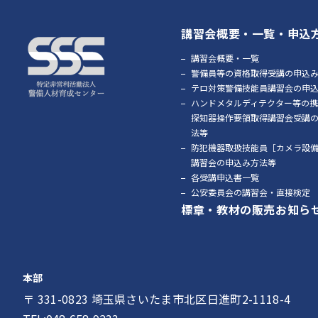
講習会概要・一覧・申込
講習会概要・一覧
警備員等の資格取得受講の申込
テロ対策警備技能員講習会の申
ハンドメタルディテクター等の
探知器操作要領取得講習会受講
法等
防犯機器取扱技能員［カメラ設
講習会の申込み方法等
各受講申込書一覧
公安委員会の講習会・直接検定
標章・教材の販売
お知ら
本部
〒 331-0823 埼玉県さいたま市北区日進町2-1118-4