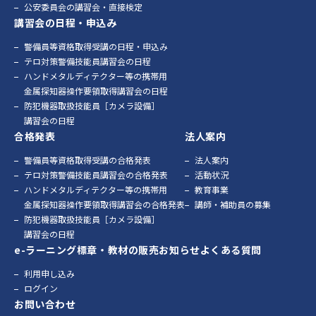
公安委員会の講習会・直接検定
講習会の日程・申込み
警備員等資格取得受講の日程・申込み
テロ対策警備技能員講習会の日程
ハンドメタルディテクター等の携帯用
金属探知器操作要領取得講習会の日程
防犯機器取扱技能員［カメラ設備］
講習会の日程
合格発表
法人案内
警備員等資格取得受講の合格発表
法人案内
テロ対策警備技能員講習会の合格発表
活動状況
ハンドメタルディテクター等の携帯用
教育事業
金属探知器操作要領取得講習会の合格発表
講師・補助員の募集
防犯機器取扱技能員［カメラ設備］
講習会の日程
e-ラーニング
標章・教材の販売
お知らせ
よくある質問
利用申し込み
ログイン
お問い合わせ